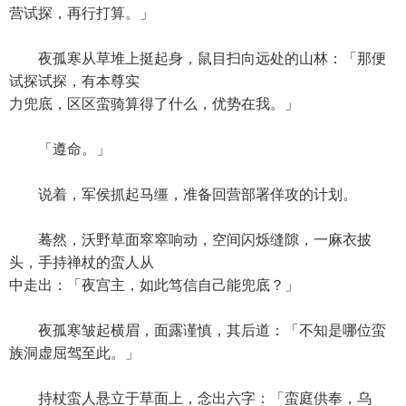
营试探，再行打算。」
夜孤寒从草堆上挺起身，鼠目扫向远处的山林：「那便
试探试探，有本尊实
力兜底，区区蛮骑算得了什么，优势在我。」
「遵命。」
说着，军侯抓起马缰，准备回营部署佯攻的计划。
蓦然，沃野草面窣窣响动，空间闪烁缝隙，一麻衣披
头，手持禅杖的蛮人从
中走出：「夜宫主，如此笃信自己能兜底？」
夜孤寒皱起横眉，面露谨慎，其后道：「不知是哪位蛮
族洞虚屈驾至此。」
持杖蛮人悬立于草面上，念出六字：「蛮庭供奉，乌