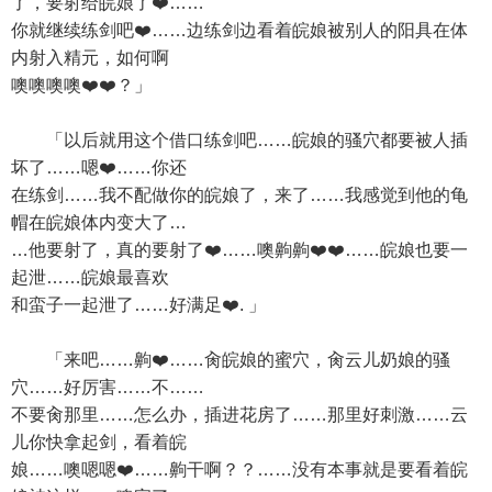
了，要射给皖娘了❤️……
你就继续练剑吧❤️……边练剑边看着皖娘被别人的阳具在体
内射入精元，如何啊
噢噢噢噢❤️❤️？」
「以后就用这个借口练剑吧……皖娘的骚穴都要被人插
坏了……嗯❤️……你还
在练剑……我不配做你的皖娘了，来了……我感觉到他的龟
帽在皖娘体内变大了…
…他要射了，真的要射了❤️……噢齁齁❤️❤️……皖娘也要一
起泄……皖娘最喜欢
和蛮子一起泄了……好满足❤️. 」
「来吧……齁❤️……肏皖娘的蜜穴，肏云儿奶娘的骚
穴……好厉害……不……
不要肏那里……怎么办，插进花房了……那里好刺激……云
儿你快拿起剑，看着皖
娘……噢嗯嗯❤️……齁干啊？？……没有本事就是要看着皖