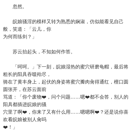
忽然。
皖娘骚淫的模样又转为熟悉的娴淑，仿似能看见自己
般，笑道：「云儿，你
为何而练剑？」
苏云抬起头，不知如何作答。
「呵呵。」下一刻，皖娘湿热的蜜穴研磨龟帽，最后将
粗长的阳具吞噬殆尽，
骑在了黄丰身上，起伏的身姿将蜜穴瓣肉肏得通红，檀口圆
圆张开，在苏云面前
骂道：「你个废物❤️，问个问题……嗯❤️都不会答，别人的
阳具都插进皖娘的骚
穴里了啊❤️，你来了又有什么用……嗯嗯啊❤️？还是说你喜
欢看皖娘被别人肏吗
❤️！」