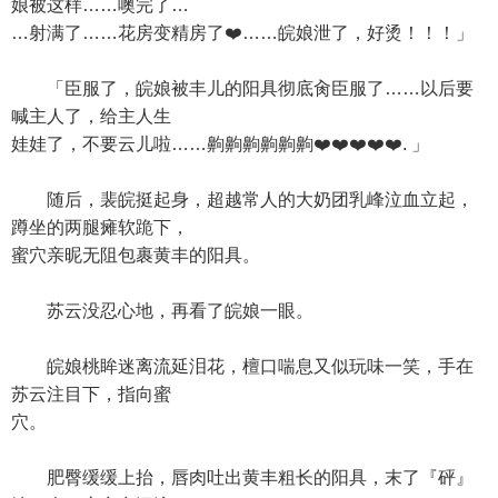
娘被这样……噢完了…
…射满了……花房变精房了❤️……皖娘泄了，好烫！！！」
「臣服了，皖娘被丰儿的阳具彻底肏臣服了……以后要
喊主人了，给主人生
娃娃了，不要云儿啦……齁齁齁齁齁齁❤️❤️❤️❤️❤️. 」
随后，裴皖挺起身，超越常人的大奶团乳峰泣血立起，
蹲坐的两腿瘫软跪下，
蜜穴亲昵无阻包裹黄丰的阳具。
苏云没忍心地，再看了皖娘一眼。
皖娘桃眸迷离流延泪花，檀口喘息又似玩味一笑，手在
苏云注目下，指向蜜
穴。
肥臀缓缓上抬，唇肉吐出黄丰粗长的阳具，末了『砰』