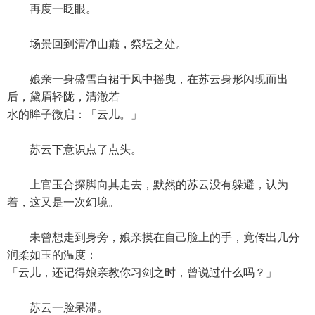
再度一眨眼。
场景回到清净山巅，祭坛之处。
娘亲一身盛雪白裙于风中摇曳，在苏云身形闪现而出
后，黛眉轻陇，清澈若
水的眸子微启：「云儿。」
苏云下意识点了点头。
上官玉合探脚向其走去，默然的苏云没有躲避，认为
着，这又是一次幻境。
未曾想走到身旁，娘亲摸在自己脸上的手，竟传出几分
润柔如玉的温度：
「云儿，还记得娘亲教你习剑之时，曾说过什么吗？」
苏云一脸呆滞。