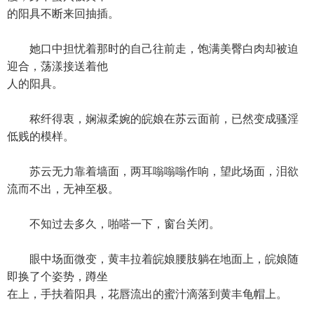
的阳具不断来回抽插。
她口中担忧着那时的自己往前走，饱满美臀白肉却被迫
迎合，荡漾接送着他
人的阳具。
秾纤得衷，娴淑柔婉的皖娘在苏云面前，已然变成骚淫
低贱的模样。
苏云无力靠着墙面，两耳嗡嗡嗡作响，望此场面，泪欲
流而不出，无神至极。
不知过去多久，啪嗒一下，窗台关闭。
眼中场面微变，黄丰拉着皖娘腰肢躺在地面上，皖娘随
即换了个姿势，蹲坐
在上，手扶着阳具，花唇流出的蜜汁滴落到黄丰龟帽上。