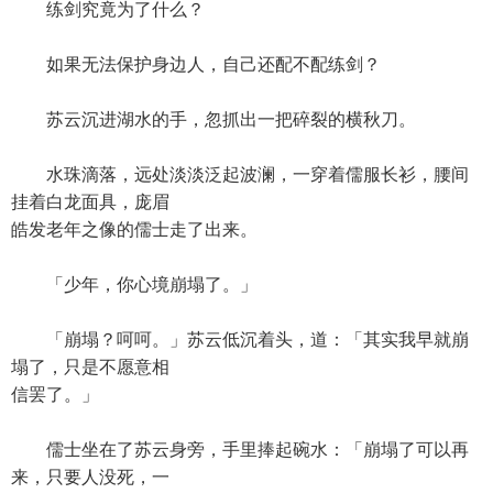
练剑究竟为了什么？
如果无法保护身边人，自己还配不配练剑？
苏云沉进湖水的手，忽抓出一把碎裂的横秋刀。
水珠滴落，远处淡淡泛起波澜，一穿着儒服长衫，腰间
挂着白龙面具，庞眉
皓发老年之像的儒士走了出来。
「少年，你心境崩塌了。」
「崩塌？呵呵。」苏云低沉着头，道：「其实我早就崩
塌了，只是不愿意相
信罢了。」
儒士坐在了苏云身旁，手里捧起碗水：「崩塌了可以再
来，只要人没死，一