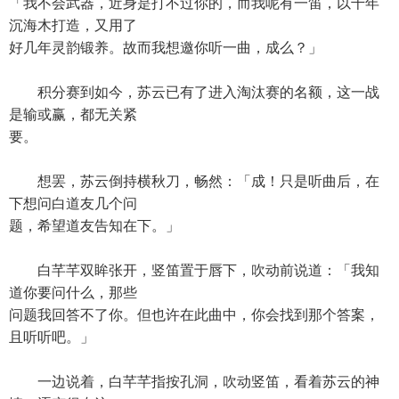
「我不会武器，近身是打不过你的，而我呢有一笛，以千年
沉海木打造，又用了
好几年灵韵锻养。故而我想邀你听一曲，成么？」
积分赛到如今，苏云已有了进入淘汰赛的名额，这一战
是输或赢，都无关紧
要。
想罢，苏云倒持横秋刀，畅然：「成！只是听曲后，在
下想问白道友几个问
题，希望道友告知在下。」
白芊芊双眸张开，竖笛置于唇下，吹动前说道：「我知
道你要问什么，那些
问题我回答不了你。但也许在此曲中，你会找到那个答案，
且听听吧。」
一边说着，白芊芊指按孔洞，吹动竖笛，看着苏云的神