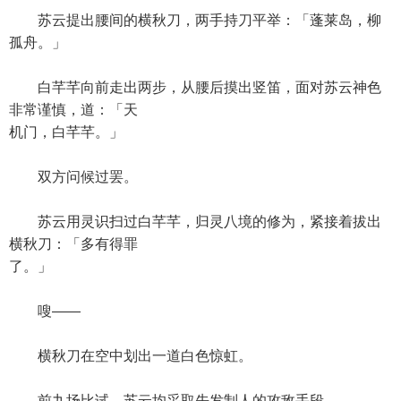
苏云提出腰间的横秋刀，两手持刀平举：「蓬莱岛，柳
孤舟。」
白芊芊向前走出两步，从腰后摸出竖笛，面对苏云神色
非常谨慎，道：「天
机门，白芊芊。」
双方问候过罢。
苏云用灵识扫过白芊芊，归灵八境的修为，紧接着拔出
横秋刀：「多有得罪
了。」
嗖——
横秋刀在空中划出一道白色惊虹。
前九场比试，苏云均采取先发制人的攻敌手段。