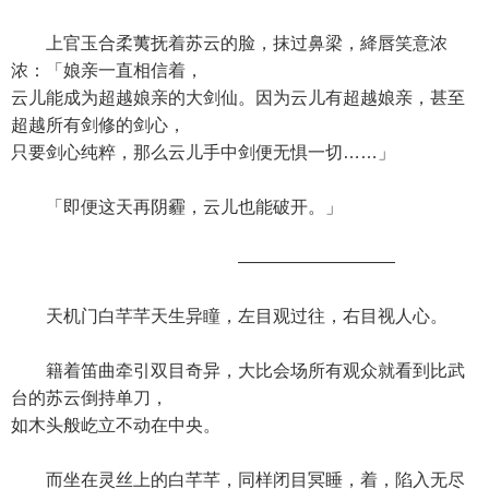
上官玉合柔荑抚着苏云的脸，抹过鼻梁，絳唇笑意浓
浓：「娘亲一直相信着，
云儿能成为超越娘亲的大剑仙。因为云儿有超越娘亲，甚至
超越所有剑修的剑心，
只要剑心纯粹，那么云儿手中剑便无惧一切……」
「即便这天再阴霾，云儿也能破开。」
—————————
天机门白芊芊天生异瞳，左目观过往，右目视人心。
籍着笛曲牵引双目奇异，大比会场所有观众就看到比武
台的苏云倒持单刀，
如木头般屹立不动在中央。
而坐在灵丝上的白芊芊，同样闭目冥睡，着，陷入无尽