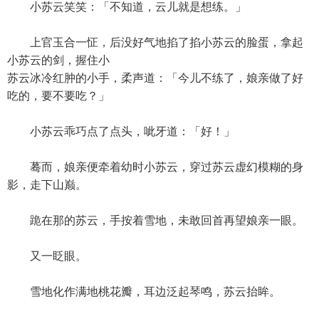
小苏云笑笑：「不知道，云儿就是想练。」
上官玉合一怔，后没好气地掐了掐小苏云的脸蛋，拿起
小苏云的剑，握住小
苏云冰冷红肿的小手，柔声道：「今儿不练了，娘亲做了好
吃的，要不要吃？」
小苏云乖巧点了点头，呲牙道：「好！」
蓦而，娘亲便牵着幼时小苏云，穿过苏云虚幻模糊的身
影，走下山巅。
跪在那的苏云，手按着雪地，未敢回首再望娘亲一眼。
又一眨眼。
雪地化作满地桃花瓣，耳边泛起琴鸣，苏云抬眸。