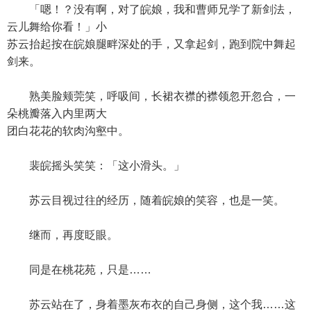
「嗯！？没有啊，对了皖娘，我和曹师兄学了新剑法，
云儿舞给你看！」小
苏云抬起按在皖娘腿畔深处的手，又拿起剑，跑到院中舞起
剑来。
熟美脸颊莞笑，呼吸间，长裙衣襟的襟领忽开忽合，一
朵桃瓣落入内里两大
团白花花的软肉沟壑中。
裴皖摇头笑笑：「这小滑头。」
苏云目视过往的经历，随着皖娘的笑容，也是一笑。
继而，再度眨眼。
同是在桃花苑，只是……
苏云站在了，身着墨灰布衣的自己身侧，这个我……这