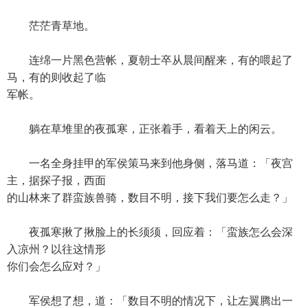
茫茫青草地。
连绵一片黑色营帐，夏朝士卒从晨间醒来，有的喂起了
马，有的则收起了临
军帐。
躺在草堆里的夜孤寒，正张着手，看着天上的闲云。
一名全身挂甲的军侯策马来到他身侧，落马道：「夜宫
主，据探子报，西面
的山林来了群蛮族兽骑，数目不明，接下我们要怎么走？」
夜孤寒揪了揪脸上的长须须，回应着：「蛮族怎么会深
入凉州？以往这情形
你们会怎么应对？」
军侯想了想，道：「数目不明的情况下，让左翼腾出一