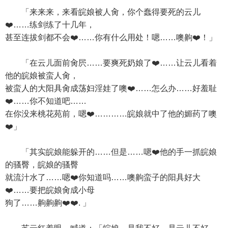
「来来来，来看皖娘被人肏，你个蠢得要死的云儿
❤️……练剑练了十几年，
甚至连拔剑都不会❤️……你有什么用处！嗯……噢齁❤️！」
「在云儿面前肏屄……要爽死奶娘了❤️……让云儿看着
他的皖娘被蛮人肏，
被蛮人的大阳具肏成荡妇淫娃了噢❤️……怎么办……好羞耻
❤️……你不知道吧……
在你没来桃花苑前，嗯❤️…………皖娘就中了他的媚药了噢
❤️」
「其实皖娘能躲开的……但是……嗯❤️他的手一抓皖娘
的骚臀，皖娘的骚臀
就流汁水了……嗯❤️你知道吗……噢齁蛮子的阳具好大
❤️……要把皖娘肏成小母
狗了……齁齁齁❤️❤️. 」