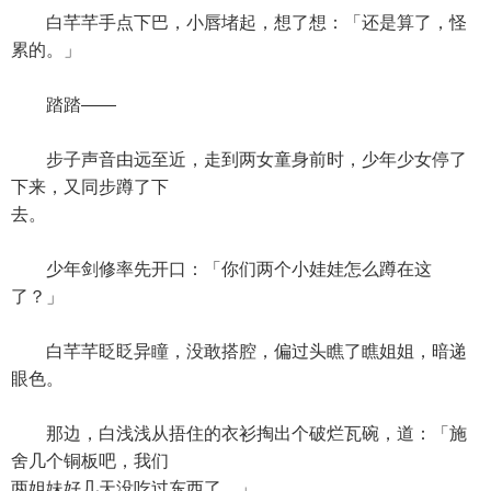
白芊芊手点下巴，小唇堵起，想了想：「还是算了，怪
累的。」
踏踏——
步子声音由远至近，走到两女童身前时，少年少女停了
下来，又同步蹲了下
去。
少年剑修率先开口：「你们两个小娃娃怎么蹲在这
了？」
白芊芊眨眨异瞳，没敢搭腔，偏过头瞧了瞧姐姐，暗递
眼色。
那边，白浅浅从捂住的衣衫掏出个破烂瓦碗，道：「施
舍几个铜板吧，我们
两姐妹好几天没吃过东西了。」