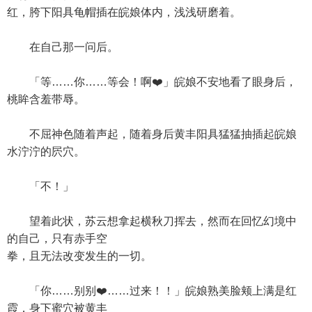
红，胯下阳具龟帽插在皖娘体内，浅浅研磨着。
在自己那一问后。
「等……你……等会！啊❤️」皖娘不安地看了眼身后，
桃眸含羞带辱。
不屈神色随着声起，随着身后黄丰阳具猛猛抽插起皖娘
水泞泞的屄穴。
「不！」
望着此状，苏云想拿起横秋刀挥去，然而在回忆幻境中
的自己，只有赤手空
拳，且无法改变发生的一切。
「你……别别❤️……过来！！」皖娘熟美脸颊上满是红
霞，身下蜜穴被黄丰