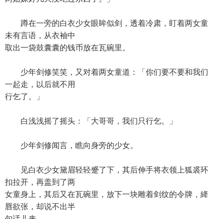
蹲在一旁的白衣少女眼眸似剑，透着冷肃，盯着两女童
未有言语，从衣袖中
取出一袋鼓囊囊的钱币放在瓦碗里。
少年剑修笑笑，又对着两女童道：「你们要不要和我们
一起走，以后就不用
行乞了。」
白浅浅摇了摇头：「大哥哥，我们只行乞。」
少年剑修闻言，瞧向身旁的少女。
见白衣少女黛眉轻轻蹙了下，其后伸手将衣领上狐裘环
扣拉开，再盖到了两
女童身上，其后又在瓦碗里，放下一块雕着剑纹的令牌，絳
唇欲张，却说不出半
句话儿来。