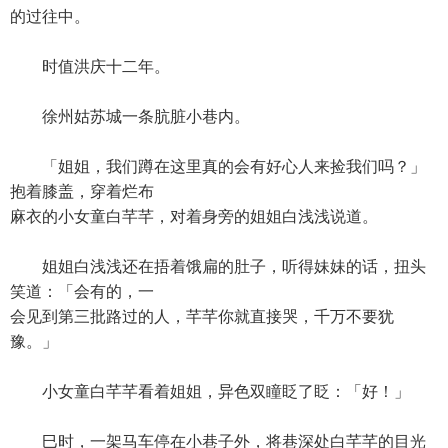
的过往中。
时值洪庆十二年。
徐州姑苏城一条肮脏小巷内。
「姐姐，我们蹲在这里真的会有好心人来捡我们吗？」
抱着膝盖，穿着烂布
麻衣的小女童白芊芊，对着身旁的姐姐白浅浅说道。
姐姐白浅浅还在捂着饿扁的肚子，听得妹妹的话，扭头
笑道：「会有的，一
会见到第三批路过的人，芊芊你就直接哭，千万不要犹
豫。」
小女童白芊芊看着姐姐，异色双瞳眨了眨：「好！」
巳时，一架马车停在小巷子外，将巷深处白芊芊的目光