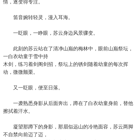
情，逐变得专注。
笛音婉转轻灵，漫入耳海。
一眨眼，一睁眼，苏云身边风景骤变。
此刻的苏云站在了清净山巅的梅林中，眼前山巅祭坛，
一白衣幼童于雪中持
木剑，练习着剑阁剑招，祭坛上的锈剑随着幼童的每次挥
动，微微颤栗。
又一眨眼，便至日落。
一袭熟悉身影从后面奔出，蹲在了白衣幼童身前，替他
擦拭着汗水。
凝望那蹲下的身影，那眉似远山的冷艳面容，苏云两脚
不自禁向前迈了迈，