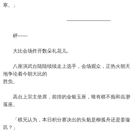
寒。」
—————————
砰——
大比会场炸开数朵礼花儿。
八座演武台陆陆续续走上选手，会场观众，正热火朝天
地争论着今朝大比的
胜负。
高台上宗主坐席，前排的金银玉座，唯有棋不痴和岳渺
落座。
「棋兄认为，本日积分赛决出的头魁是柳孤舟还是姜璇
玑？」