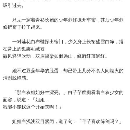
吸引过去。
只见一穿着青衫长袍的少年剑修掀开车帘，其后少年剑
修把帘子拉了起来。
一对莲花白布鞋探出帘门，少女身上长裙盛雪白净，搭
在背上的狐裘毛绒被
微风轻轻吹动，双眉黛染如似远山，絳唇纤薄润红。
她不过豆蔻年华的脸蛋，却已带上几分不食人间烟火的
清冽脱艳感。
「那白衣姐姐好生漂亮。」白芊芊痴痴看着白衣少女的
面容，说道：「姐姐，
我能不能找这个开始哭啊！」
姐姐白浅浅双目紧闭，道了句：「芊芊喜欢练剑吗？」