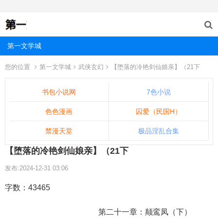
第一文学城
您的位置
第一文学城
武侠玄幻
【堕落的冷艳剑仙娘亲】（21下
书包小说网
7色小说
色色漫画
囚爱（民国H）
禁漫天堂
极品淫乱合集
【堕落的冷艳剑仙娘亲】（21下
发布:2024-12-31 03:06
字数：43465
第二十一章：颠鸾凤（下）