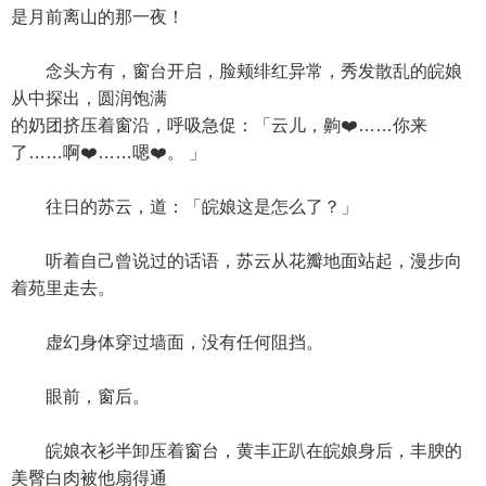
是月前离山的那一夜！
念头方有，窗台开启，脸颊绯红异常，秀发散乱的皖娘
从中探出，圆润饱满
的奶团挤压着窗沿，呼吸急促：「云儿，齁❤️……你来
了……啊❤️……嗯❤️。 」
往日的苏云，道：「皖娘这是怎么了？」
听着自己曾说过的话语，苏云从花瓣地面站起，漫步向
着苑里走去。
虚幻身体穿过墙面，没有任何阻挡。
眼前，窗后。
皖娘衣衫半卸压着窗台，黄丰正趴在皖娘身后，丰腴的
美臀白肉被他扇得通