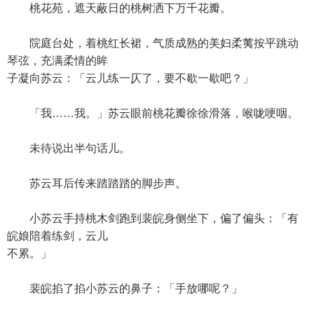
桃花苑，遮天蔽日的桃树洒下万千花瓣。
院庭台处，着桃红长裙，气质成熟的美妇柔荑按平跳动
琴弦，充满柔情的眸
子凝向苏云：「云儿练一仄了，要不歇一歇吧？」
「我……我。」苏云眼前桃花瓣徐徐滑落，喉咙哽咽。
未待说出半句话儿。
苏云耳后传来踏踏踏的脚步声。
小苏云手持桃木剑跑到裴皖身侧坐下，偏了偏头：「有
皖娘陪着练剑，云儿
不累。」
裴皖掐了掐小苏云的鼻子：「手放哪呢？」