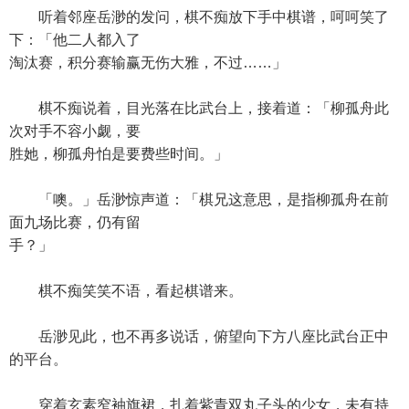
听着邻座岳渺的发问，棋不痴放下手中棋谱，呵呵笑了
下：「他二人都入了
淘汰赛，积分赛输赢无伤大雅，不过……」
棋不痴说着，目光落在比武台上，接着道：「柳孤舟此
次对手不容小觑，要
胜她，柳孤舟怕是要费些时间。」
「噢。」岳渺惊声道：「棋兄这意思，是指柳孤舟在前
面九场比赛，仍有留
手？」
棋不痴笑笑不语，看起棋谱来。
岳渺见此，也不再多说话，俯望向下方八座比武台正中
的平台。
穿着玄素窄袖旗裙，扎着紫青双丸子头的少女，未有持