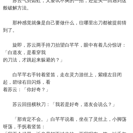
苏云气势如虹，又屡试不爽的一招，还是头一回遇到这
般破解方法。
那种感觉就像是自己要做什么，往哪里出刀都被提前猜
到了。
旋即，苏云两手持刀抬望白芊芊，眼中有着几分惊讶：
「白道友，是看穿我
的刀法，才跳起来躲避的？」
白芊芊右手转着竖笛，走在灵力游丝上，紫瞳左目闭
起，碧绿右目闪烁，看
着苏云：「你好奇？」
苏云回扭横秋刀：「我若是好奇，道友会说么？」
「那肯定不会。」白芊芊说着，坐在了灵丝上，小脚荡
呀荡，手抚着竖笛：