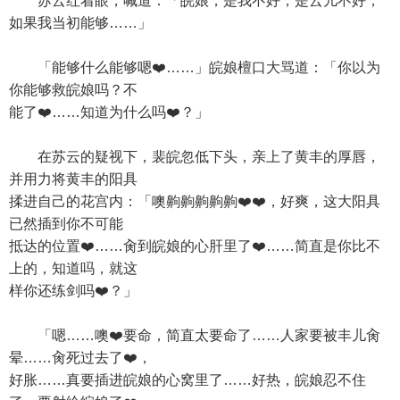
苏云红着眼，喊道：「皖娘，是我不好，是云儿不好，
如果我当初能够……」
「能够什么能够嗯❤️……」皖娘檀口大骂道：「你以为
你能够救皖娘吗？不
能了❤️……知道为什么吗❤️？」
在苏云的疑视下，裴皖忽低下头，亲上了黄丰的厚唇，
并用力将黄丰的阳具
揉进自己的花宫内：「噢齁齁齁齁齁❤️❤️，好爽，这大阳具
已然插到你不可能
抵达的位置❤️……肏到皖娘的心肝里了❤️……简直是你比不
上的，知道吗，就这
样你还练剑吗❤️？」
「嗯……噢❤️要命，简直太要命了……人家要被丰儿肏
晕……肏死过去了❤️，
好胀……真要插进皖娘的心窝里了……好热，皖娘忍不住