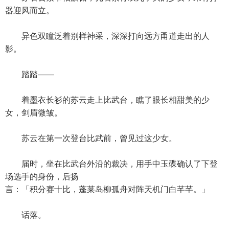
器迎风而立。
异色双瞳泛着别样神采，深深打向远方甬道走出的人
影。
踏踏——
着墨衣长衫的苏云走上比武台，瞧了眼长相甜美的少
女，剑眉微皱。
苏云在第一次登台比武前，曾见过这少女。
届时，坐在比武台外沿的裁决，用手中玉碟确认了下登
场选手的身份，后扬
言：「积分赛十比，蓬莱岛柳孤舟对阵天机门白芊芊。」
话落。