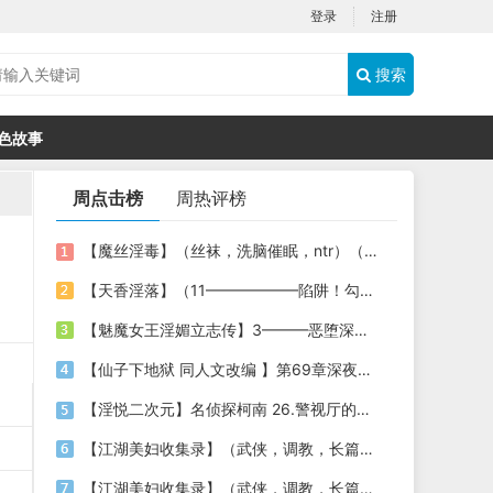
登录
注册
搜索
色故事
周点击榜
周热评榜
【魔丝淫毒】（丝袜，洗脑催眠，ntr）（24）（我不想）
【天香淫落】（11——————陷阱！勾结的警局调教（下））
【魅魔女王淫媚立志传】3———恶堕深渊的开端
【仙子下地狱 同人文改编 】第69章深夜窥淫戏 交心与交性(二)(纯爱+各种情趣玩法)
【淫悦二次元】名侦探柯南 26.警视厅的隐藏淫娃
【江湖美妇收集录】（武侠，调教，长篇）（6）（师娘篇）
【江湖美妇收集录】（武侠，调教，长篇）（13）（下山历练篇）