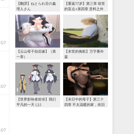
【翻譯】ねとられ荘の姦
【重返17岁】第三章 前世
理人さん
的盲点+第四章 意料之外
的相认+番外篇（本文为女
主第一视角，两万字更
新）
:07
【云山母子劫后缘】（第
【末世的挽歌】万字番外
一章）
篇
:07
【世界影响者前传】我们
【末日中的母子】第三十
平凡的一天 (上)
四章 不太温暖的家，依旧
温暖的妈妈（下） 两万字
大更新
:07