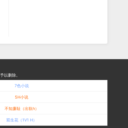
予以删除。
7色小说
5H小说
不知廉耻（出轨h）
双生花（1V1 H）