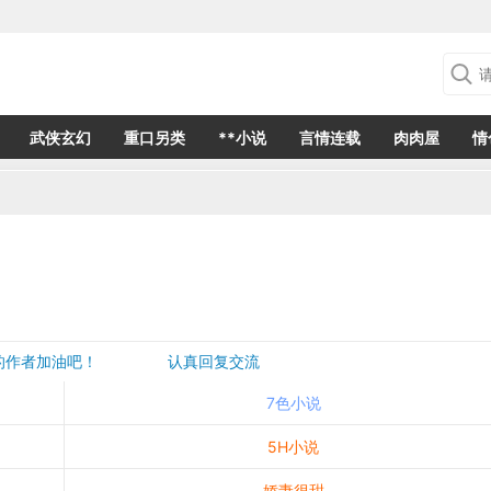
武侠玄幻
重口另类
**小说
言情连载
肉肉屋
情
欢的作者加油吧！ 认真回复交流
是一个建议都会成为作者创作的动力
7色小说
5H小说
娇妻很甜