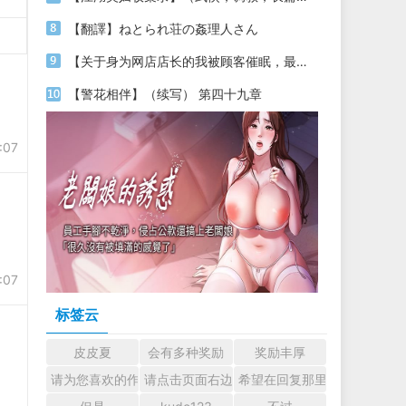
【翻譯】ねとられ荘の姦理人さん
【关于身为网店店长的我被顾客催眠，最终堕落为丝袜发情母狗这件事】（18～20）
【警花相伴】（续写） 第四十九章
:07
:07
标签云
皮皮夏
会有多种奖励
奖励丰厚
请为您喜欢的作者加油吧！ 认真回复交流
请点击页面右边的小手图标支持楼主。
希望在回复那里留下您的心