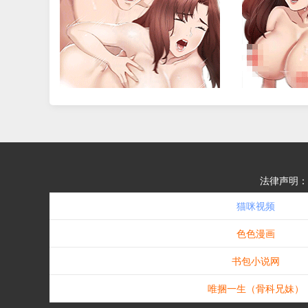
法律声明：
猫咪视频
色色漫画
书包小说网
唯捆一生（骨科兄妹）