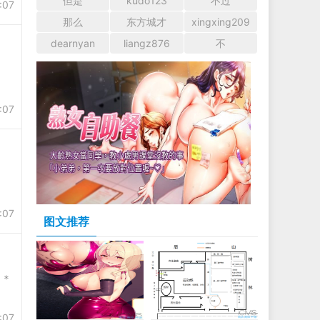
但是
kudo123
不过
:07
那么
东方城才
xingxing209
dearnyan
liangz876
不
:07
:07
图文推荐
＊＊
:07