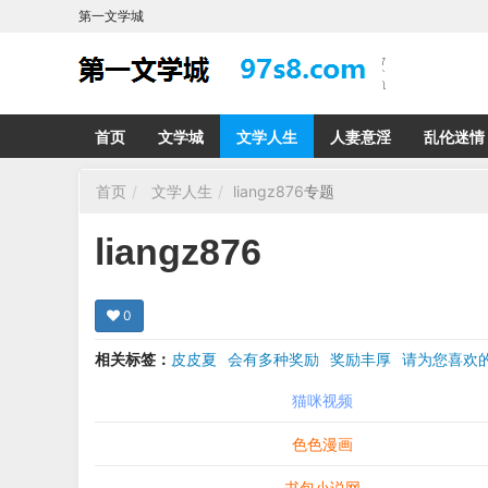
第一文学城
首页
文学城
文学人生
人妻意淫
乱伦迷情
首页
文学人生
liangz876
专题
liangz876
0
相关标签：
皮皮夏
会有多种奖励
奖励丰厚
请为您喜
希望在回复那里留下您的心得感受 您的留言哪怕只
猫咪视频
色色漫画
书包小说网