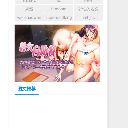
trsmk2
我
呵呵
果然
fkmomo
以性的名义
weilehaowan
supercoldking
hmhjhc
图文推荐