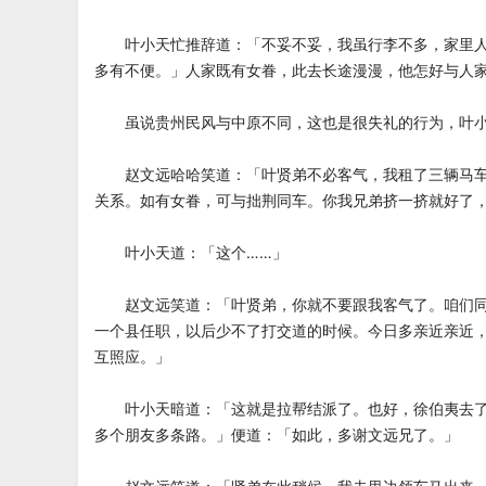
叶小天忙推辞道：「不妥不妥，我虽行李不多，家里人
多有不便。」人家既有女眷，此去长途漫漫，他怎好与人
虽说贵州民风与中原不同，这也是很失礼的行为，叶小
赵文远哈哈笑道：「叶贤弟不必客气，我租了三辆马车
关系。如有女眷，可与拙荆同车。你我兄弟挤一挤就好了
叶小天道：「这个……」
赵文远笑道：「叶贤弟，你就不要跟我客气了。咱们同
一个县任职，以后少不了打交道的时候。今日多亲近亲近
互照应。」
叶小天暗道：「这就是拉帮结派了。也好，徐伯夷去了
多个朋友多条路。」便道：「如此，多谢文远兄了。」