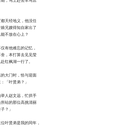
日期，马上赶去车马店
都天经地义，他没任
爹娘兄嫂得知自家出了
岂能不放在心上？
仅有他难忘的记忆，
不舍，本打算去见见莹
以赴红枫湖一行了。
的大门时，恰与迎面
道：「叶贤弟？」
举人赵文远，忙拱手
边所站的那位高挑清丽
妻子？」
位叶贤弟是我的同年，