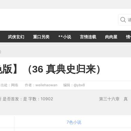
武侠玄幻
重口另类
**小说
言情连载
肉肉屋
情
）
版】（36 真典史归来）
出处：网络
作者：weilehaowan
编辑：
@ybx8
01发表于：第一会所 是否首发：是 字数：10902 第三十六章 真
7色小说