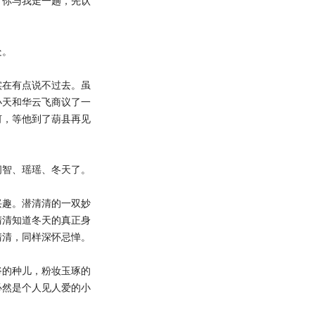
你与我走一趟，先认
处。
在有点说不过去。虽
小天和华云飞商议了一
何，等他到了葫县再见
智、瑶瑶、冬天了。
趣。潜清清的一双妙
清清知道冬天的真正身
清清，同样深怀忌惮。
的种儿，粉妆玉琢的
必然是个人见人爱的小