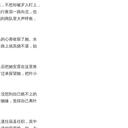
，不想却被歹人盯上，
晓行夜宿一路向北，也
跑到商队里大声呼救，
的心善收留了她。水
一路上就高烧不退，始
后把她安置在这里将
常过来探望她，把叶小
没想到自己瞧不上的
好姻缘，觉得自己离叶
遣往葫县任职，其中