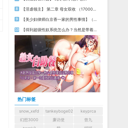
【淫虐领主】 第二章 母女双收 （17000字）
【美少妇律师白京香一家的男性事情】（第十七章 生死单挑+凌辱&色诱+性奴妈妈+变态母控+插图）
【得到超级性奴系统怎么办？当然是带着各种美女明星性奴穿梭时空，祸国殃民啦】04
热门标签
snow_xefd
tankeyboge0204
keyprca
幻想3000
廉访使
曾九