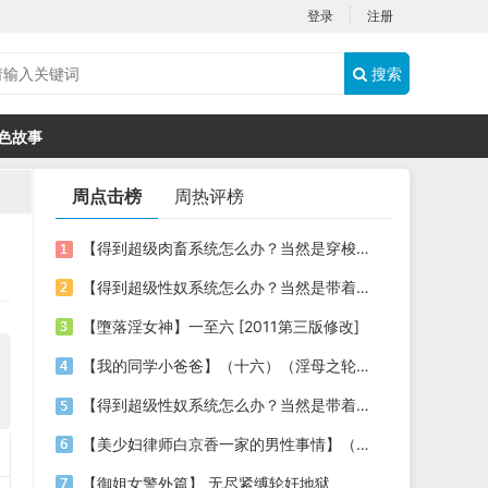
登录
注册
搜索
色故事
周点击榜
周热评榜
【得到超级肉畜系统怎么办？当然是穿梭时空，享受古今美女的肉体啦】03
【得到超级性奴系统怎么办？当然是带着各种美女明星性奴穿梭时空，祸国殃民啦】06
【墮落淫女神】一至六 [2011第三版修改]
【我的同学小爸爸】（十六）（淫母之轮奸暴虐）
【得到超级性奴系统怎么办？当然是带着各种美女明星性奴穿梭时空，祸国殃民啦】（02）
【美少妇律师白京香一家的男性事情】（漫改小说，第九章，泡泡浴+姐妹3P+母女4P）
【御姐女警外篇】 无尽紧缚轮奸地狱