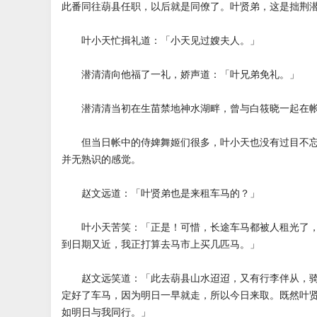
此番同往葫县任职，以后就是同僚了。叶贤弟，这是拙荆
叶小天忙揖礼道：「小天见过嫂夫人。」
潜清清向他福了一礼，娇声道：「叶兄弟免礼。」
潜清清当初在生苗禁地神水湖畔，曾与白筱晓一起在帐
但当日帐中的侍婢舞姬们很多，叶小天也没有过目不忘
并无熟识的感觉。
赵文远道：「叶贤弟也是来租车马的？」
叶小天苦笑：「正是！可惜，长途车马都被人租光了，
到日期又近，我正打算去马市上买几匹马。」
赵文远笑道：「此去葫县山水迢迢，又有行李伴从，骑
定好了车马，因为明日一早就走，所以今日来取。既然叶
如明日与我同行。」