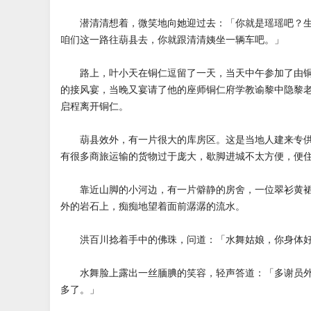
潜清清想着，微笑地向她迎过去：「你就是瑶瑶吧？生
咱们这一路往葫县去，你就跟清清姨坐一辆车吧。」
路上，叶小天在铜仁逗留了一天，当天中午参加了由铜
的接风宴，当晚又宴请了他的座师铜仁府学教谕黎中隐黎
启程离开铜仁。
葫县效外，有一片很大的库房区。这是当地人建来专供
有很多商旅运输的货物过于庞大，歇脚进城不太方便，便
靠近山脚的小河边，有一片僻静的房舍，一位翠衫黄裙
外的岩石上，痴痴地望着面前潺潺的流水。
洪百川捻着手中的佛珠，问道：「水舞姑娘，你身体好
水舞脸上露出一丝腼腆的笑容，轻声答道：「多谢员外
多了。」