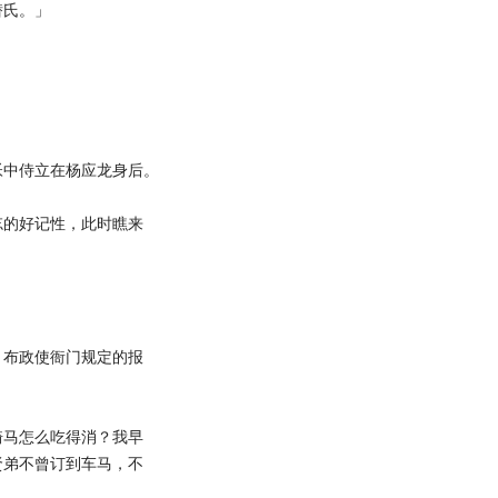
潜氏。」
中侍立在杨应龙身后。
的好记性，此时瞧来
布政使衙门规定的报
马怎么吃得消？我早
贤弟不曾订到车马，不