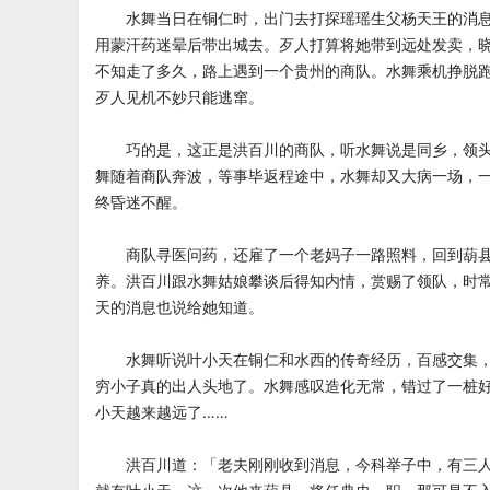
水舞当日在铜仁时，出门去打探瑶瑶生父杨天王的消息
用蒙汗药迷晕后带出城去。歹人打算将她带到远处发卖，
不知走了多久，路上遇到一个贵州的商队。水舞乘机挣脱
歹人见机不妙只能逃窜。
巧的是，这正是洪百川的商队，听水舞说是同乡，领头
舞随着商队奔波，等事毕返程途中，水舞却又大病一场，
终昏迷不醒。
商队寻医问药，还雇了一个老妈子一路照料，回到葫县
养。洪百川跟水舞姑娘攀谈后得知内情，赏赐了领队，时
天的消息也说给她知道。
水舞听说叶小天在铜仁和水西的传奇经历，百感交集，
穷小子真的出人头地了。水舞感叹造化无常，错过了一桩
小天越来越远了……
洪百川道：「老夫刚刚收到消息，今科举子中，有三人