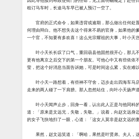
因此等他接到布政使衙门的任命，见上面明确规定了赴任
租订马车时，长途马车早已被人预订一空了。
官府的正式命令，如果违背或逾期，那么做出任何处置
何理由辩白。他不想失去这个得来不易的官身，如果他的
一个官，不知要有多欢喜！这么光宗耀祖的大事，叶小天
叶小天长长叹了口气，重回葫县他固然很开心，那儿不
更有他离京之后交下的第一个朋友。可他心中又有些依依
莹，把这个好消息当面告诉她，可是时间这么紧，实在难
叶小天一路想着，有些神不守舍，迈步走出四海车马店
走来的两人碰了一下肩膀。那人忽然站住，向叶小天扬声
叶小天闻声止步，回身一看，认出此人正是与他同科的
道：「原来是文远兄，失敬，失敬。」说着，向赵文远身
的女子飞快地扫了一眼，心道：「这女人莫非是赵文远的
果然，赵文远笑道：「啊哈，果然是叶贤弟。夫人，这