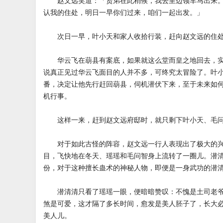
赵文远笑道：「贤弟在此稍候，我去里边领车马出来。
认我的住处，明日一早你们过来，咱们一起出发。」
次日一早，叶小天和家人收拾行装，赶向赵文远的住
华云飞在葫县有案底，如果就这么堂而皇之地回去，实
说真正见过华云飞面目的人并不多，可终究太冒险了。叶
番，决定让他先行赶回葫县，伺机潜伏下来，至于未来如
机行事。
这样一来，赶到赵文远府邸时，就只剩下叶小天、毛问
对于如此古怪的阵容，赵文远一行人表现出了极大的兴
目，飞快地在冬天、瑶瑶和毛问智身上流转了一圈儿。潜
份，对于这种擅长蛊术的神秘人物，即便是一身武功的潜
潜清清只看了瑶瑶一眼，便暗暗赞叹：不愧是土司老爷
煞是可爱，这才隔了多长时间，愈发是美人胚子了，长大
美人儿。