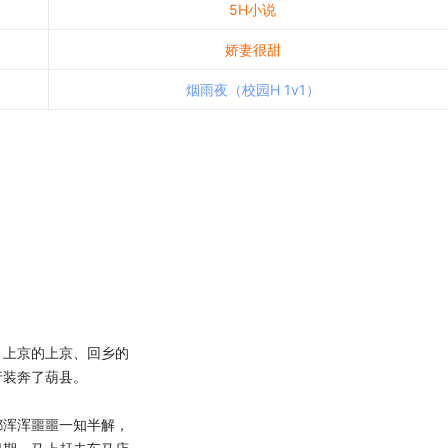
5H小说
娇妻很甜
烟雨夜（校园H 1v1）
上京的上京、回乡的
行装奔了葫县。
浑浑噩噩一知半解，