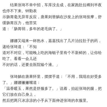
结果张琦不幸中招，车库没去成，在家跑肚拉稀到半夜
也停不下来。钟勤表
示肠胃毫无异常反应，唐果则替躺在沙发上的张琦按摩，舒
缓肠胃压力，他苦笑
道：「肠胃弱，多年的老毛病了。」
娜娜又端来一杯热水，嘉嘉找出了几片治拉肚子的药，
递给张琦道：「不知
道对不对症，可能晚上吃的海蛎子里有个不新鲜的，让你给
吃了。看看一会儿还
不好的话，还要去医院输个液。」
张琦躺在唐果怀里，摆摆手道：「不用，我现在好受多
了。」娜娜撇撇嘴道：
「温香暖玉，果然是舒服多了。」说着，抬起张琦的腿，把
它们放在自己身上，
然后把两只冰凉凉的小手从下面伸进张琦的衣服里。