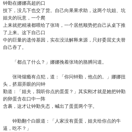
钟勤在娜娜高超的口
技下，没几下也交了货。自己向果果求助，这两个坑姐、坑
姐夫的玩意，一个爬
上来就把精液都喂给了张琦，一个居然顺势把自己从桌下推
了上来。这下自己口
中的巨量的遗传基因，实在没法解释来源，只好委屈丈夫替
自己吞了。
「都点了什么？」娜娜挽着张琦的胳膊问道。
张琦烟瘾有点犯，道：「你问钟勤，他点的。」娜娜扭
头，挤眉弄眼的问钟
勤道：「姐夫，我听你点的蛋蛋？」其实刚才就是她把钟勤
的卵蛋含在口中一阵
含裹，这才让钟勤失态，喊出了蛋蛋两个字。
钟勤翻个白眼道：「人家没有蛋蛋，姐夫给你点的牛
逼，吃不？」