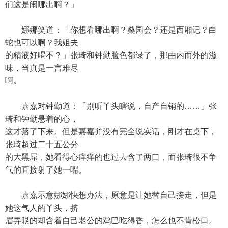
们这是闹哪出啊？」
娜娜笑道：「你想看哪出啊？桑园会？还是西厢记？白
蛇也可以啊？我姐夫
的精液好喝不？」张琦和钟勤脸色都绿了，那由内而外的滋
味，当真是一言难尽
啊。
嘉嘉对钟勤道：「别听丫头瞎说，自产自销的……」张
琦和钟勤悬着的心，
这才落了下来。但是嘉嘉并没有完全说实话，刚才在桌下，
张琦超过二十五公分
的大黑屌，她看得心痒痒的也过去含了两口，而张琦很不争
气的直接射了她一嘴。
嘉嘉示意娜娜快想办法，原意是让她替自己接走，但是
她这气人的丫头，挤
眉弄眼的却含着自己老公的鸡巴吃得香，怎么也不肯松口。