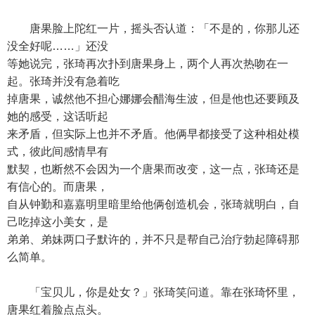
唐果脸上陀红一片，摇头否认道：「不是的，你那儿还
没全好呢……」还没
等她说完，张琦再次扑到唐果身上，两个人再次热吻在一
起。张琦并没有急着吃
掉唐果，诚然他不担心娜娜会醋海生波，但是他也还要顾及
她的感受，这话听起
来矛盾，但实际上也并不矛盾。他俩早都接受了这种相处模
式，彼此间感情早有
默契，也断然不会因为一个唐果而改变，这一点，张琦还是
有信心的。而唐果，
自从钟勤和嘉嘉明里暗里给他俩创造机会，张琦就明白，自
己吃掉这小美女，是
弟弟、弟妹两口子默许的，并不只是帮自己治疗勃起障碍那
么简单。
「宝贝儿，你是处女？」张琦笑问道。靠在张琦怀里，
唐果红着脸点点头。