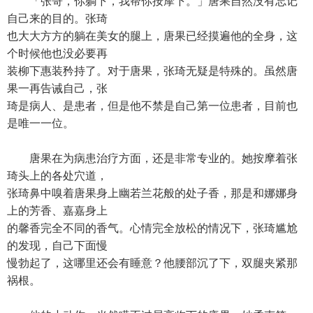
「张哥，你躺下，我帮你按摩下。」唐果自然没有忘记
自己来的目的。张琦
也大大方方的躺在美女的腿上，唐果已经摸遍他的全身，这
个时候他也没必要再
装柳下惠装矜持了。对于唐果，张琦无疑是特殊的。虽然唐
果一再告诫自己，张
琦是病人、是患者，但是他不禁是自己第一位患者，目前也
是唯一一位。
唐果在为病患治疗方面，还是非常专业的。她按摩着张
琦头上的各处穴道，
张琦鼻中嗅着唐果身上幽若兰花般的处子香，那是和娜娜身
上的芳香、嘉嘉身上
的馨香完全不同的香气。心情完全放松的情况下，张琦尴尬
的发现，自己下面慢
慢勃起了，这哪里还会有睡意？他腰部沉了下，双腿夹紧那
祸根。