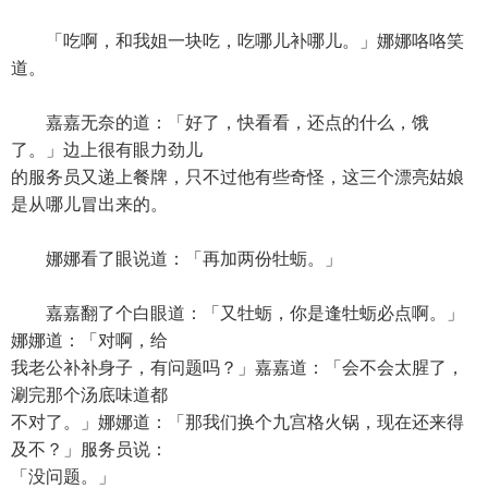
「吃啊，和我姐一块吃，吃哪儿补哪儿。」娜娜咯咯笑
道。
嘉嘉无奈的道：「好了，快看看，还点的什么，饿
了。」边上很有眼力劲儿
的服务员又递上餐牌，只不过他有些奇怪，这三个漂亮姑娘
是从哪儿冒出来的。
娜娜看了眼说道：「再加两份牡蛎。」
嘉嘉翻了个白眼道：「又牡蛎，你是逢牡蛎必点啊。」
娜娜道：「对啊，给
我老公补补身子，有问题吗？」嘉嘉道：「会不会太腥了，
涮完那个汤底味道都
不对了。」娜娜道：「那我们换个九宫格火锅，现在还来得
及不？」服务员说：
「没问题。」