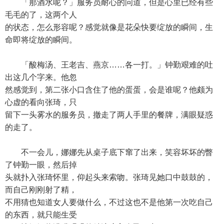
「那酒水呢？」服务员耐心的问道，但是心里已经有些
毛毛的了，这两个人
的状态，怎么形容呢？感觉就像是花朵快要绽放的瞬间，生
命即将绽放的瞬间。
「酸梅汤、王老吉、燕京……各一打。」钟勤艰难的吐
出这几个字来。他忽
然感觉到，第二张小口含住了他的蛋蛋，会是谁呢？他颇为
心虚的看向张琦，只
留下一头雾水的服务员，撤走了两人手里的餐牌，满眼疑惑
的走了。
不一会儿，娜娜先从桌子底下窜了出来，笑容坏坏的瞥
了钟勤一眼，然后掉
头就扑入张琦怀里，仰起头来索吻。张琦见她口中鼓鼓的，
而自己刚刚射了精，
不用猜也知道女人要做什么，不过这也不是他第一次吃自己
的东西，就只能生受