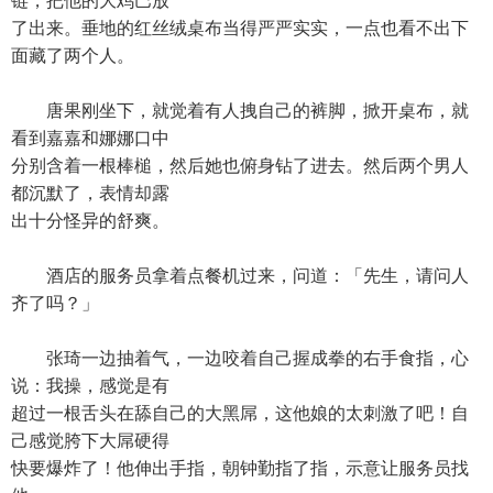
链，把他的大鸡巴放
了出来。垂地的红丝绒桌布当得严严实实，一点也看不出下
面藏了两个人。
唐果刚坐下，就觉着有人拽自己的裤脚，掀开桌布，就
看到嘉嘉和娜娜口中
分别含着一根棒槌，然后她也俯身钻了进去。然后两个男人
都沉默了，表情却露
出十分怪异的舒爽。
酒店的服务员拿着点餐机过来，问道：「先生，请问人
齐了吗？」
张琦一边抽着气，一边咬着自己握成拳的右手食指，心
说：我操，感觉是有
超过一根舌头在舔自己的大黑屌，这他娘的太刺激了吧！自
己感觉胯下大屌硬得
快要爆炸了！他伸出手指，朝钟勤指了指，示意让服务员找