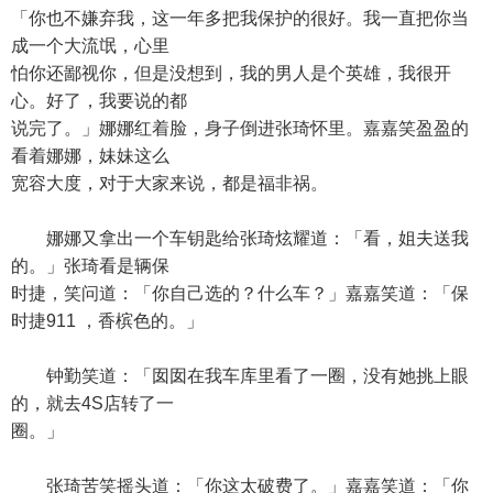
「你也不嫌弃我，这一年多把我保护的很好。我一直把你当
成一个大流氓，心里
怕你还鄙视你，但是没想到，我的男人是个英雄，我很开
心。好了，我要说的都
说完了。」娜娜红着脸，身子倒进张琦怀里。嘉嘉笑盈盈的
看着娜娜，妹妹这么
宽容大度，对于大家来说，都是福非祸。
娜娜又拿出一个车钥匙给张琦炫耀道：「看，姐夫送我
的。」张琦看是辆保
时捷，笑问道：「你自己选的？什么车？」嘉嘉笑道：「保
时捷911 ，香槟色的。」
钟勤笑道：「囡囡在我车库里看了一圈，没有她挑上眼
的，就去4S店转了一
圈。」
张琦苦笑摇头道：「你这太破费了。」嘉嘉笑道：「你