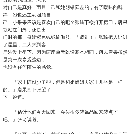
对自己是真好，而且自己和她阴错阳差的，有了暧昧的羁
绊，她也还主动照顾自
己，小果果应该是喜欢自己的吧？张琦下楼打开房门，唐果
就站在门外，还是出
门时的那一身淡紫色绒线瑜伽服。「请进！」张琦把人让进
了屋里，二人来到客
厅沙发上坐下。因为两座单元陈设基本相同，所以唐果虽然
是第一次参观这边，
也没有任何陌生的感觉。
「家里陈设少了些，但是和姐姐姐夫家里几乎是一样
的。」唐果四下张望了
下，说道。
「估计他们今天回来，会买很多装饰品回来装点下
吧。」张琦说道。