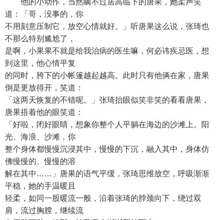
他的小动作，当然瞒不过居高临下的唐果，她柔声笑
道：「哥，没事的，你
不用刻意压制它，放空心情就好。」听唐果这么说，张琦也
不那么特别尴尬了，
是啊，小果果不就是给我治病的医生嘛，何必讳疾忌医，想
到这里，他心情平复
的同时，胯下的小帐篷越起越高。此时只有他俩在家，唐果
倒是更放得开，笑道：
「这两天恢复的不错呢。」张琦抬眼似笑非笑的看看唐果，
唐果捂着他的眼笑道：
「好啦，闭好眼睛，想象你整个人平躺在海边的沙滩上。阳
光、海浪、沙滩，你
整个身体都慢慢沉浸其中，慢慢的下沉，融入其中，身体仿
佛慢慢的、慢慢的溶
解在其中……」唐果的语气平缓，张琦思维放空，呼吸渐渐
平稳，她的手温暖且
轻柔，如同一股暖流一般，沿着张琦的脖颈向下，绕过双
肩，流过胸膛，继续流