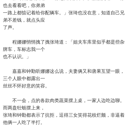
也去看看吧，你弟弟
一路上都惦记着给你配辆车。」张琦也没在意，知道自己兄
弟不差钱，就点头应
了声。
程娜娜悄悄拽了拽张琦道：「姐夫车库里似乎都是些杂
牌车，车标志我一个
也不认识。」
嘉嘉和钟勤听娜娜这么说，夫妻俩又和唐果互望一眼，
三个人眼中都露出一
丝丝不怀好意的笑容。
不一会，点的各款肉类蔬菜摆上桌，一家人边吃边聊。
而两盘牡蛎摆上来，
张琦和钟勤都表示了抗拒，逗得三女笑得花枝烂颤，非逼着
他俩一人吃了半打。