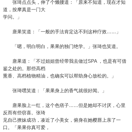
张琦点点头，伸了个懒腰道：「原来不知道，现在才知
道，按摩真是一门大
学问。」
唐果笑道：「一般的手法肯定达不到这种疗效……」
「嗯，明白明白，果果的独门绝学。」张琦也笑道。
唐果道：「不过姐姐曾经带我去做过SPA ，也是有可借
鉴之处的。那些高档
熏香、高档植物精油，也确实可以帮助身心放松的。」
张琦嘿笑道：「果果身上的香气就很好闻。」
唐果脸上一红，这个色痞子……但是她却不讨厌，心里
反而有些窃喜。张琦
见自己撩妹成功，凑近了小美女，俯身在她樱唇上亲了一
口。「果果你真可爱，