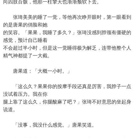
向四肢百骸，他那一柱擎天也渐渐颓软下去。
张琦美美的睡了一觉，等他再次睁开眼时，第一眼看到
的是唐果的俏脸和她
的笑容。「果果，我睡了多久？」张琦没感到脖颈有僵硬的
感觉，预计自己睡着
不会超过半小时，但是这一觉睡得极为解乏，连带他整个人
精气神都提了一大截。
唐果道：「大概一小时。」
「这么久？果果你的按摩手段还真是厉害，我脖子一点
没试着压力。我在你
腿上靠了这么久，你腿酸麻了吧？」张琦不好意思的坐起身
说道。
「没事，我没什么感觉。」唐果笑道。