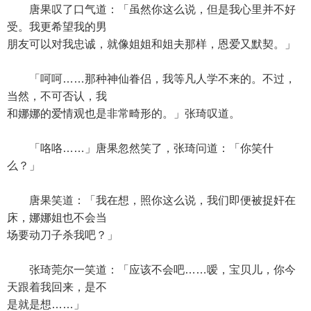
唐果叹了口气道：「虽然你这么说，但是我心里并不好
受。我更希望我的男
朋友可以对我忠诚，就像姐姐和姐夫那样，恩爱又默契。」
「呵呵……那种神仙眷侣，我等凡人学不来的。不过，
当然，不可否认，我
和娜娜的爱情观也是非常畸形的。」张琦叹道。
「咯咯……」唐果忽然笑了，张琦问道：「你笑什
么？」
唐果笑道：「我在想，照你这么说，我们即便被捉奸在
床，娜娜姐也不会当
场要动刀子杀我吧？」
张琦莞尔一笑道：「应该不会吧……嗳，宝贝儿，你今
天跟着我回来，是不
是就是想……」