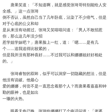
唐果笑道：「不知道啊，就是感觉张琦哥特别能给人安
全感。」这一点张琦
倒不否认，虽然自己当了几年卧底，沾染了不少痞气，但是
对于心底的公义和却
是从来没有动摇过。张琦又笑嘻嘻问道：「男人不敢招惹
你，那么这几年没少招
惹学姐学妹吧？」唐果脸上一红，道：「嗯……是有几
个……追我追得比较紧的，
但是我并没有那种喜好……不过我可以和娜娜姐好好相处
的。」
张琦睿智的双眸，似乎可以洞穿一切隐藏的想法，但是
他没有说破。他最心
爱的娜娜，何尝不是一直思念着那个人？而唐果看嘉嘉和钟
勤的眼神，也是如出
一辙的火热。
眼看天色已晚，张琦给娜娜打了个电话问道：「老婆，