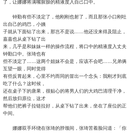
了，让娜娜将满嘴腥臊的精液度入自己口中。
钟勤有些不淡定了，他刚刚也射了，而且那张小口刚吐
出自己的鸡巴，小姨
子就从下面钻了出来，那岂不是说……他还没来得及阻止，
嘉嘉也从桌下钻了出
来，几乎是和妹妹一样的操作流程，将口中的精液度入丈夫
钟勤口中。张琦也有
些不淡定了……这两个姐妹不会是，应该不会吧……兄弟俩
互望一眼，同时觉得
有些反胃起来，心里不约而同的冒出一个念头：我刚才到底
吃了什么？这时候，
还在桌子下的唐果，很贴心的将男人们的大鸡巴清理干净，
然后放归原位，这才
帮他们把裤子拉链拉好，从桌下钻了出来，坐在了座位的正
中间。
娜娜双手环绕在张琦的脖颈间，张琦苦着脸问道：「你