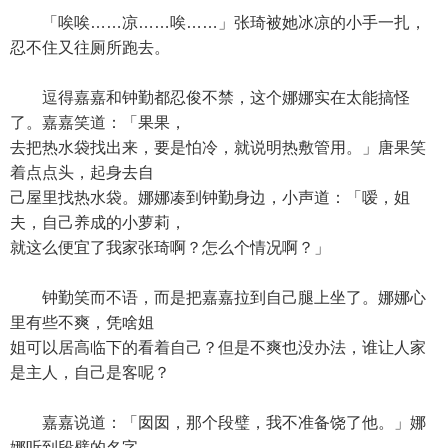
「唉唉……凉……唉……」张琦被她冰凉的小手一扎，
忍不住又往厕所跑去。
逗得嘉嘉和钟勤都忍俊不禁，这个娜娜实在太能搞怪
了。嘉嘉笑道：「果果，
去把热水袋找出来，要是怕冷，就说明热敷管用。」唐果笑
着点点头，起身去自
己屋里找热水袋。娜娜凑到钟勤身边，小声道：「嗳，姐
夫，自己养成的小萝莉，
就这么便宜了我家张琦啊？怎么个情况啊？」
钟勤笑而不语，而是把嘉嘉拉到自己腿上坐了。娜娜心
里有些不爽，凭啥姐
姐可以居高临下的看着自己？但是不爽也没办法，谁让人家
是主人，自己是客呢？
嘉嘉说道：「囡囡，那个段璧，我不准备饶了他。」娜
娜听到段璧的名字，