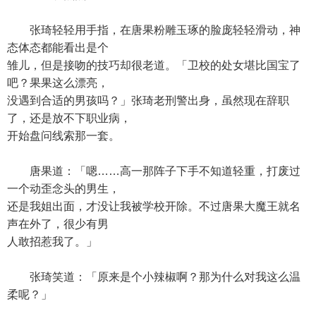
张琦轻轻用手指，在唐果粉雕玉琢的脸庞轻轻滑动，神
态体态都能看出是个
雏儿，但是接吻的技巧却很老道。「卫校的处女堪比国宝了
吧？果果这么漂亮，
没遇到合适的男孩吗？」张琦老刑警出身，虽然现在辞职
了，还是放不下职业病，
开始盘问线索那一套。
唐果道：「嗯……高一那阵子下手不知道轻重，打废过
一个动歪念头的男生，
还是我姐出面，才没让我被学校开除。不过唐果大魔王就名
声在外了，很少有男
人敢招惹我了。」
张琦笑道：「原来是个小辣椒啊？那为什么对我这么温
柔呢？」