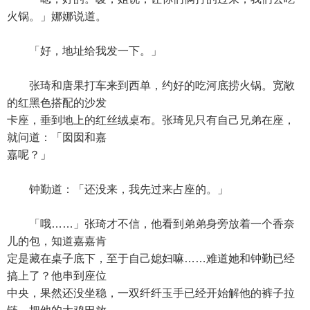
火锅。」娜娜说道。
「好，地址给我发一下。」
张琦和唐果打车来到西单，约好的吃河底捞火锅。宽敞
的红黑色搭配的沙发
卡座，垂到地上的红丝绒桌布。张琦见只有自己兄弟在座，
就问道：「囡囡和嘉
嘉呢？」
钟勤道：「还没来，我先过来占座的。」
「哦……」张琦才不信，他看到弟弟身旁放着一个香奈
儿的包，知道嘉嘉肯
定是藏在桌子底下，至于自己媳妇嘛……难道她和钟勤已经
搞上了？他串到座位
中央，果然还没坐稳，一双纤纤玉手已经开始解他的裤子拉